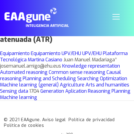
Espectrómetro Infrarrojo FT-IR 6000
(Jasco), para transmitancia,
reflectancia difusa y reflectancia total
atenuada (ATR)
Equipamiento
Equipamiento
UPV/EHU
UPV/EHU Plataforma
Tecnológica Martina Casiano
Juan Manuel Madariaga*
josemanuel.amigo@ehu.eus
Knowledge representation
Automated reasoning
Common sense reasoning
Causal
reasoning
Planning and Scheduling
Searching
Optimization
Machine learning (general)
Agriculture
Arts and humanities
Sensing data
1704
Generation
Aplication
Reasoning
Planning
Machine learning
© 2021 EAAgune.
Aviso legal
Política de privacidad
Política de cookies