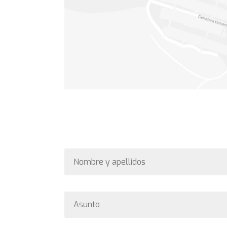
Nombre
y
apellidos
Asunto