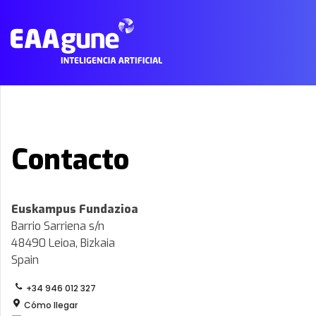
Main
Menu
ES
Contacto
Euskampus Fundazioa
Barrio Sarriena s/n
48490 Leioa, Bizkaia
Spain
+34 946 012 327
Cómo llegar