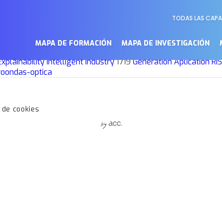
TODAS LAS CAP
Menú
s Javier Rodríguez Fuentes, Raquel Justo Blanco y Arantza Cas
Secundari
MAPA DE FORMACIÓN
MAPA DE INVESTIGACIÓN
arning
Banking and Finance
Business
Computing in governmen
Explainability
Intelligent Industry
1719
Generation
Aplication
RI
roondas-optica
a de cookies