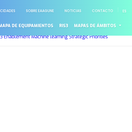
ACIDADES
SOBRE EAAGUNE
NOTICIAS
CONTACTO
ES
illas Rubio luisjavier.rodriguez@ehu.eus
Machine learning
o
MAPA DE EQUIPAMIENTOS
RIS3
MAPAS DE ÁMBITOS
t
Education
Industry and manufacturing
Life and medical
S3
Enablement
Machine learning
Strategic Priorities