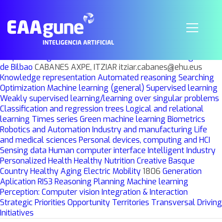
Sensorización Virtual para Bioingeniería
(VISens)
Grupo
Investigación
UPV-EHU
UPV/EHU Escuela de Ingeniería
de Bilbao
CABANES AXPE, ITZIAR itziar.cabanes@ehu.eus
Knowledge representation
Automated reasoning
Searching
Optimization
Machine learning (general)
Supervised learning
Weakly supervised learning/learning over singular problems
Classification and regression trees
Logical and relational
learning
Times series
Green machine learning
Biometrics
Robotics and Automation
Industry and manufacturing
Life
and medical sciences
Personal devices, computing and HCI
Sensing data
Human computer interface
Intelligent Industry
Personalized Health
Healthy Nutrition
Creative Basque
Country
Healthy Aging
Electric Mobility
1806
Generation
Aplication
RIS3
Reasoning
Planning
Machine learning
Perception: Computer vision
Integration & Interaction
Strategic Priorities
Opportunity Territories
Transversal Driving
Initiatives