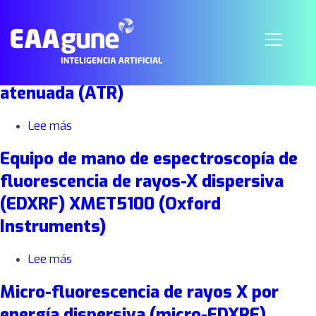
Espectrómetro Infrarrojo FT-IR 6000
(Jasco), para transmitancia,
reflectancia difusa y reflectancia total
atenuada (ATR)
Lee más
sobre
Espectrómetro
Equipo de mano de espectroscopía de
Infrarrojo
FT-
fluorescencia de rayos-X dispersiva
IR
(EDXRF) XMET5100 (Oxford
6000
(Jasco),
Instruments)
para
transmitancia,
Lee más
sobre
reflectancia
Equipo
difusa
Micro-fluorescencia de rayos X por
de
y
mano
reflectancia
energía dispersiva (micro-EDXRF)