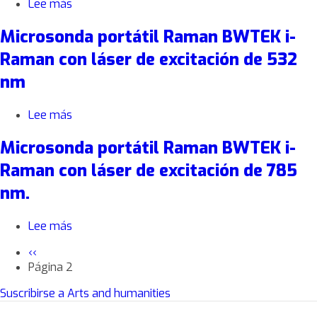
Lee más
sobre
de
Raman
imagen
Microsonda portátil Raman BWTEK i-
inVia
Raman
Renishaw
ultrarapida
Raman con láser de excitación de 532
acoplado
con
nm
a
láseres
un
de
microscopio
785nm
Lee más
sobre
para
y
Microsonda
la
266nm
Microsonda portátil Raman BWTEK i-
portátil
realización
Raman
Raman con láser de excitación de 785
de
BWTEK
imagen
nm.
i-
Raman
Raman
ultrarápida
con
Lee más
sobre
con
láser
Microsonda
láseres
de
Página
‹‹
portátil
de
excitación
anterior
Página 2
Paginación
Raman
excitación
de
BWTEK
de
Suscribirse a Arts and humanities
532
i-
532,
nm
Raman
633