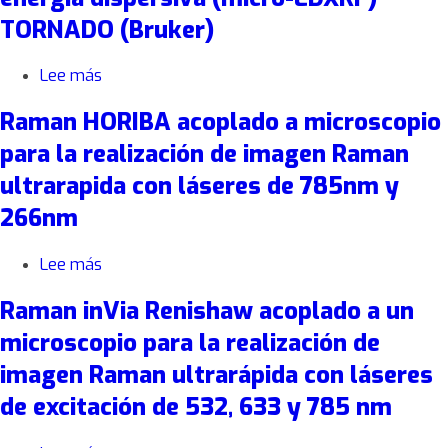
de
total
TORNADO (Bruker)
espectroscopía
atenuada
de
(ATR)
fluorescencia
Lee más
sobre
de
Micro-
rayos-
Raman HORIBA acoplado a microscopio
fluorescencia
X
de
para la realización de imagen Raman
dispersiva
rayos
(EDXRF)
ultrarapida con láseres de 785nm y
X
XMET5100
por
266nm
(Oxford
energía
Instruments)
dispersiva
Lee más
sobre
(micro-
Raman
EDXRF)
Raman inVia Renishaw acoplado a un
HORIBA
TORNADO
acoplado
(Bruker)
microscopio para la realización de
a
imagen Raman ultrarápida con láseres
microscopio
para
de excitación de 532, 633 y 785 nm
la
realización