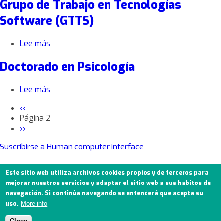
Grupo de Trabajo en Tecnologías
taldea
Software (GTTS)
Lee más
sobre
Grupo
Doctorado en Psicología
de
Trabajo
en
Lee más
sobre
Tecnologías
Doctorado
Software
Página
‹‹
en
(GTTS)
anterior
Página 2
Paginación
Psicología
Siguiente
››
página
Suscribirse a Human computer interface
Este sitio web utiliza archivos cookies propios y de terceros para
mejorar nuestros servicios y adaptar el sitio web a sus hábitos de
© 2021 EAAgune.
Aviso legal
Política de privacidad
Política de cookies
navegación. Si continúa navegando se entenderá que acepta su
uso.
More info
Close