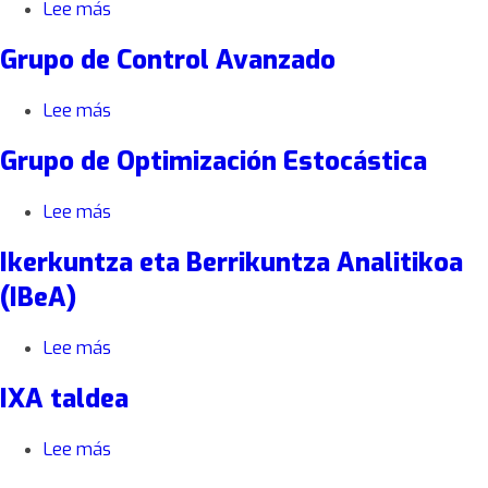
Lee más
sobre
Technology,
Grupo de Control Avanzado
Foresight
and
Management
Lee más
sobre
Grupo
Grupo de Optimización Estocástica
de
Control
Avanzado
Lee más
sobre
Grupo
Ikerkuntza eta Berrikuntza Analitikoa
de
Optimización
(IBeA)
Estocástica
Lee más
sobre
Ikerkuntza
IXA taldea
eta
Berrikuntza
Analitikoa
Lee más
sobre
(IBeA)
IXA