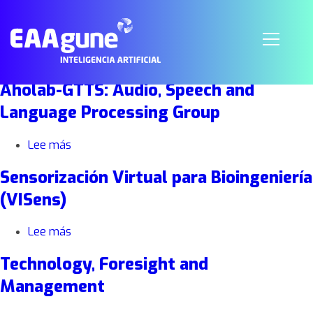
Laboratorio de Diseño de Producto
Lee más
sobre
Laboratorio
Aholab-GTTS: Audio, Speech and
de
Diseño
Language Processing Group
de
Producto
Lee más
sobre
Aholab-
Sensorización Virtual para Bioingeniería
GTTS:
Audio,
(VISens)
Speech
and
Lee más
sobre
Language
Sensorización
Processing
Technology, Foresight and
Virtual
Group
para
Management
Bioingeniería
(VISens)