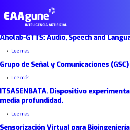
Laboratorio de Diseño de Producto
Lee más
sobre
Laboratorio
Main
Aholab-GTTS: Audio, Speech and Langu
de
Menu
Diseño
de
ES
Lee más
sobre
Producto
Aholab-
Grupo de Señal y Comunicaciones (GSC)
GTTS:
Audio,
Speech
Lee más
sobre
and
Grupo
Language
ITSASENBATA. Dispositivo experimental p
de
Processing
Señal
media profundidad.
Group
y
Comunicaciones
Lee más
sobre
(GSC)
ITSASENBATA.
Sensorización Virtual para Bioingeniería
Dispositivo