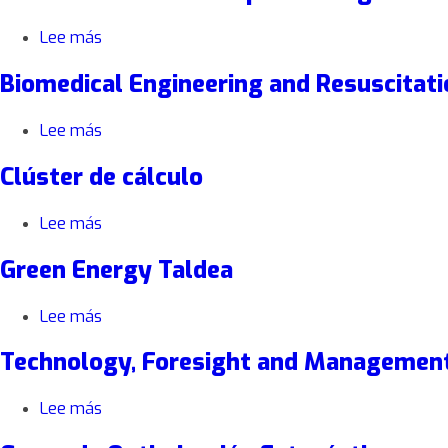
experimental
para
Lee más
sobre
la
Sensorización
extracción
Biomedical Engineering and Resuscitati
Virtual
y
para
transferencia
Bioingeniería
Lee más
sobre
de
(VISens)
Biomedical
la
Clúster de cálculo
Engineering
energía
and
de
Resuscitation
las
Lee más
sobre
(BioRes)
olas
Clúster
en
Green Energy Taldea
de
zonas
cálculo
de
Lee más
sobre
baja
Green
y
Technology, Foresight and Managemen
Energy
media
Taldea
profundidad.
Lee más
sobre
Technology,