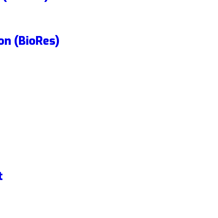
on (BioRes)
t